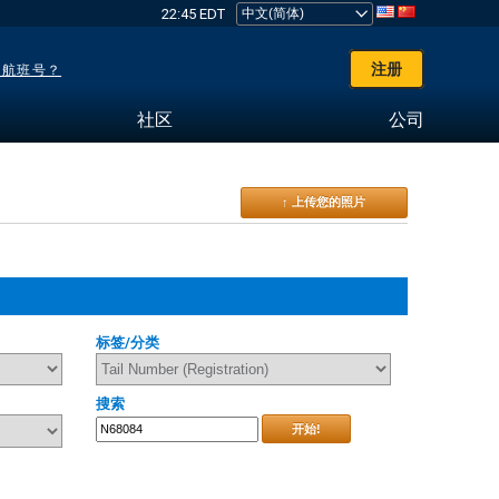
22:45 EDT
注册
了航班号？
社区
公司
↑ 上传您的照片
标签/分类
搜索
开始!