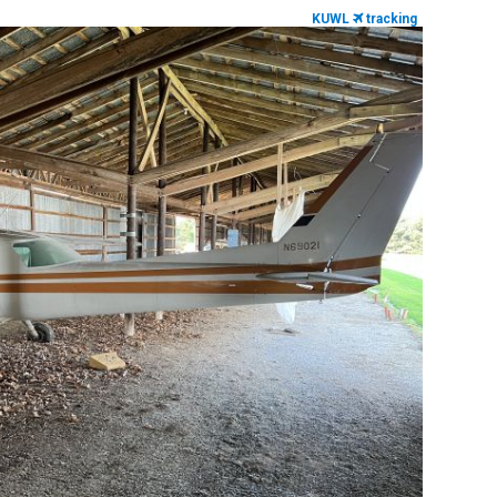
KUWL
tracking