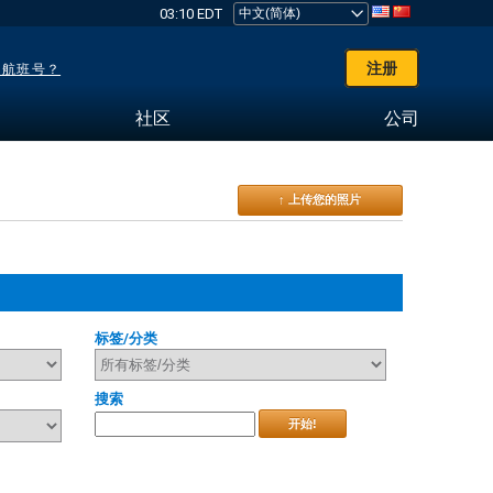
03:10 EDT
注册
了航班号？
社区
公司
↑ 上传您的照片
标签/分类
搜索
开始!