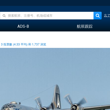
忘
ADS-B
航班跟踪
3
投票數 (
4.33
平均) 和
1,737
浏览