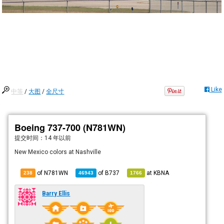
Like
中等
/
大图
/
全尺寸
Boeing 737-700 (N781WN)
提交时间：
14 年以前
New Mexico colors at Nashville
of N781WN
of
B737
at
KBNA
238
46943
1766
Barry Ellis