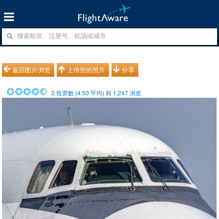
返回图片浏览
上传您的照片
分享
2
投票數 (
4.50
平均) 和
1,247
浏览