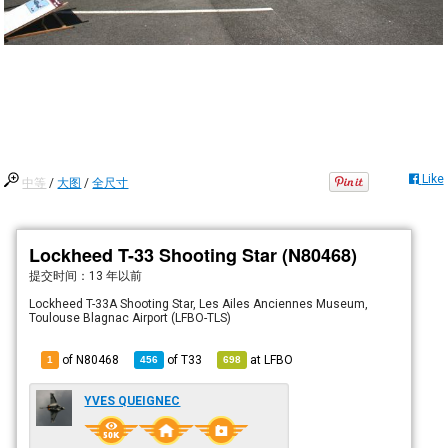
Like
中等
/
大图
/
全尺寸
Lockheed T-33 Shooting Star (N80468)
提交时间：
13 年以前
Lockheed T-33A Shooting Star, Les Ailes Anciennes Museum,
Toulouse Blagnac Airport (LFBO-TLS)
of N80468
of
T33
at
LFBO
1
456
698
YVES QUEIGNEC