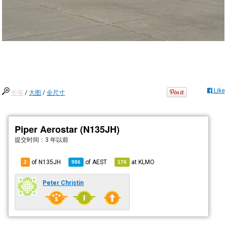
Like
中等
/
大图
/
全尺寸
Piper Aerostar (N135JH)
提交时间：
3 年以前
of N135JH
of
AEST
at
KLMO
2
986
176
Peter Christin