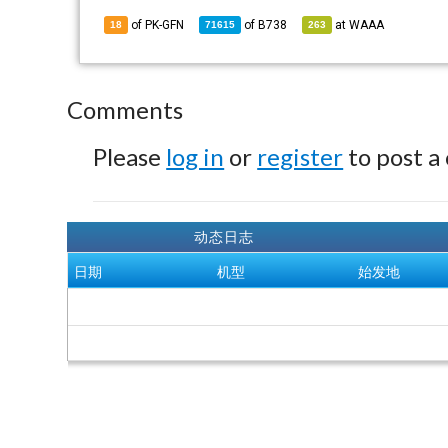
of PK-GFN
of
B738
at
WAAA
18
71615
263
Comments
Please
log in
or
register
to post a
动态日志
日期
机型
始发地