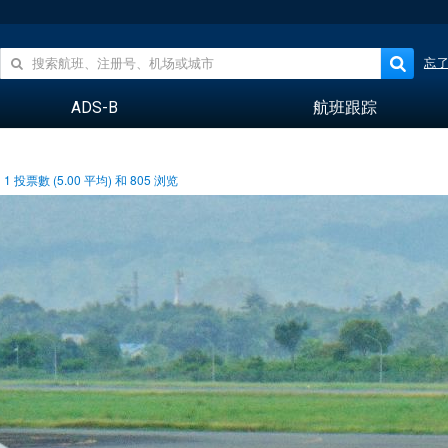
忘
ADS-B
航班跟踪
1
投票數 (
5.00
平均) 和
805
浏览