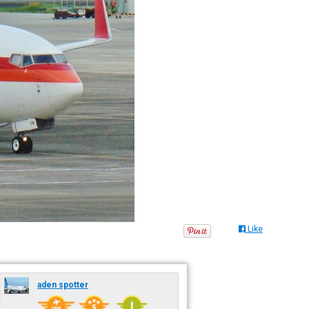
Like
aden spotter