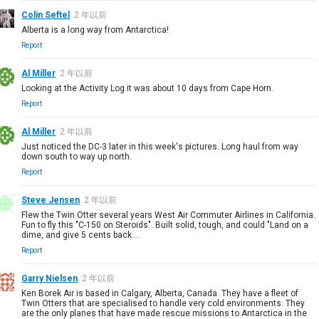
Colin Seftel
2 年以前
Alberta is a long way from Antarctica!
Report
Al Miller
2 年以前
Looking at the Activity Log it was about 10 days from Cape Horn.
Report
Al Miller
2 年以前
Just noticed the DC-3 later in this week's pictures. Long haul from way
down south to way up north.
Report
Steve Jensen
2 年以前
Flew the Twin Otter several years West Air Commuter Airlines in California.
Fun to fly this "C-150 on Steroids". Built solid, tough, and could "Land on a
dime, and give 5 cents back...
Report
Garry Nielsen
2 年以前
Ken Borek Air is based in Calgary, Alberta, Canada. They have a fleet of
Twin Otters that are specialised to handle very cold environments. They
are the only planes that have made rescue missions to Antarctica in the