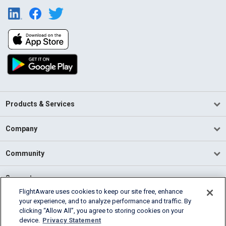
Products & Services
Company
Community
Support
FlightAware uses cookies to keep our site free, enhance
your experience, and to analyze performance and traffic. By
English (USA)
clicking “Allow All”, you agree to storing cookies on your
2026 FlightAware
device.
Privacy Statement