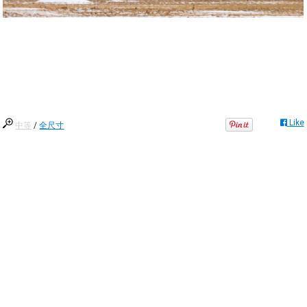
Like
中等
/
全尺寸