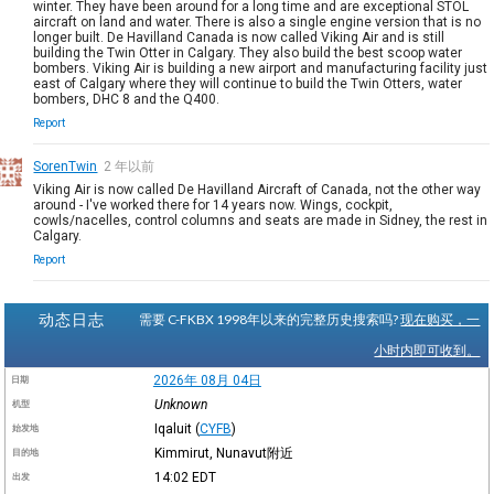
winter. They have been around for a long time and are exceptional STOL
aircraft on land and water. There is also a single engine version that is no
longer built. De Havilland Canada is now called Viking Air and is still
building the Twin Otter in Calgary. They also build the best scoop water
bombers. Viking Air is building a new airport and manufacturing facility just
east of Calgary where they will continue to build the Twin Otters, water
bombers, DHC 8 and the Q400.
Report
SorenTwin
2 年以前
Viking Air is now called De Havilland Aircraft of Canada, not the other way
around - I've worked there for 14 years now. Wings, cockpit,
cowls/nacelles, control columns and seats are made in Sidney, the rest in
Calgary.
Report
动态日志
需要 C-FKBX 1998年以来的完整历史搜索吗?
现在购买，一
小时内即可收到。
2026年 08月 04日
日期
Unknown
机型
Iqaluit
(
CYFB
)
始发地
Kimmirut, Nunavut附近
目的地
14:02
EDT
出发