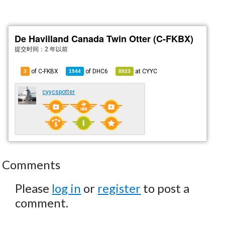
De Havilland Canada Twin Otter (C-FKBX)
提交时间：
2 年以前
of C-FKBX
of
DHC6
at
CYYC
3
1944
8923
cyycspotter
Comments
Please
log in
or
register
to post a
comment.