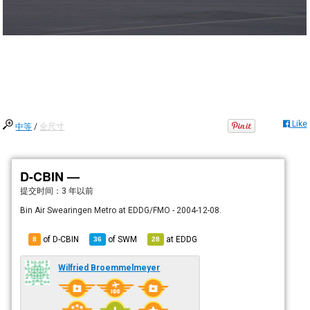
Like
中等
/
全尺寸
D-CBIN —
提交时间：
3 年以前
Bin Air Swearingen Metro at EDDG/FMO - 2004-12-08.
of D-CBIN
of
SWM
at
EDDG
8
36
28
Wilfried Broemmelmeyer