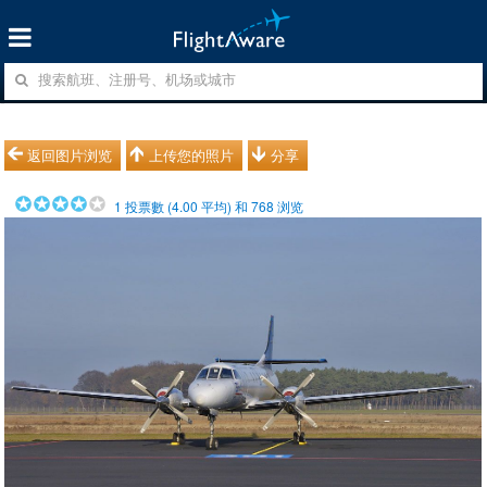
返回图片浏览
上传您的照片
分享
1
投票數 (
4.00
平均) 和
768
浏览