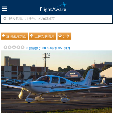
返回图片浏览
上传您的照片
分享
0
投票數 (
0.00
平均) 和
355
浏览