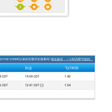
N57HB 1998年以来的完整历史搜索吗?
现在购买，一小时内即可收到。
发
到达
飞行时间
29
CDT
19:09
CDT
1:40
46
CDT
12:41
CDT
(
?
)
1:54