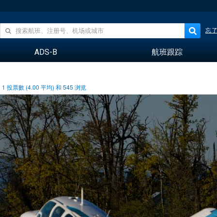
忘
ADS-B
航班跟踪
1
投票數 (
4.00
平均) 和
545
浏览