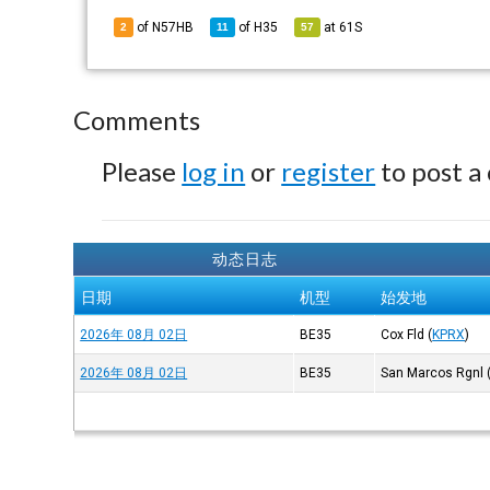
of N57HB
of
H35
at
61S
2
11
57
Comments
Please
log in
or
register
to post a
动态日志
日期
机型
始发地
2026年 08月 02日
BE35
Cox Fld
(
KPRX
)
2026年 08月 02日
BE35
San Marcos Rgnl