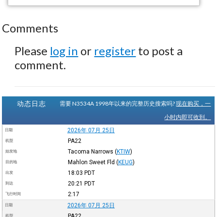
Comments
Please
log in
or
register
to post a
comment.
动态日志
需要 N3534A 1998年以来的完整历史搜索吗?
现在购买，一
小时内即可收到。
2026年 07月 25日
日期
PA22
机型
Tacoma Narrows
(
KTIW
)
始发地
Mahlon Sweet Fld
(
KEUG
)
目的地
18:03
PDT
出发
20:21
PDT
到达
2:17
飞行时间
2026年 07月 25日
日期
PA22
机型