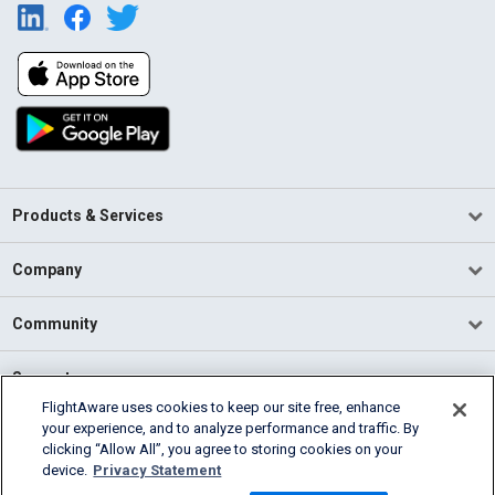
Products & Services
Company
Community
Support
FlightAware uses cookies to keep our site free, enhance
your experience, and to analyze performance and traffic. By
English (USA)
clicking “Allow All”, you agree to storing cookies on your
2026 FlightAware
device.
Privacy Statement
Terms of Use
Privacy
Cookie Settings