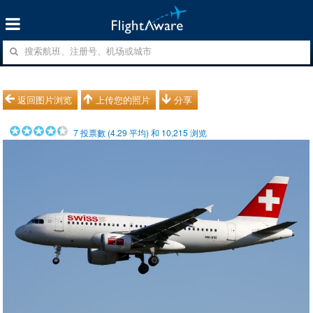
返回图片浏览
上传您的照片
分享
7
投票數 (
4.29
平均) 和
10,215
浏览