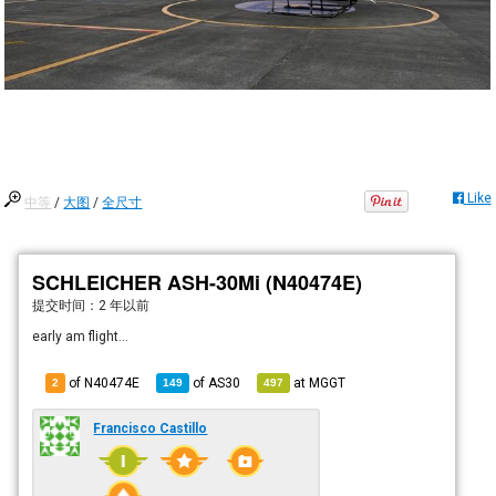
Like
中等
/
大图
/
全尺寸
SCHLEICHER ASH-30Mi (N40474E)
提交时间：
2 年以前
early am flight...
of N40474E
of
AS30
at
MGGT
2
149
497
Francisco Castillo