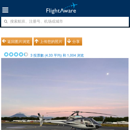
返回图片浏览
上传您的照片
分享
3
投票數 (
4.33
平均) 和
1,004
浏览