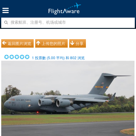
返回图片浏览
上传您的照片
分享
1
投票數 (
5.00
平均) 和
802
浏览