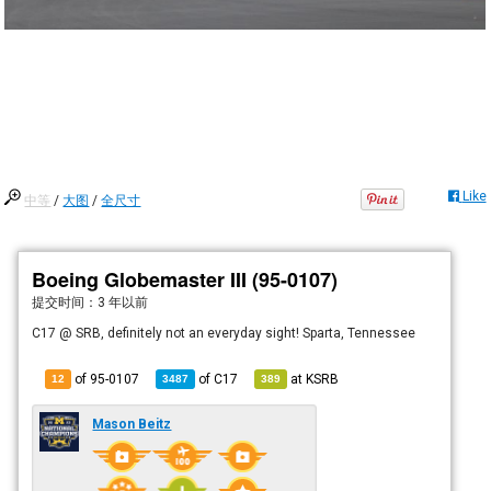
Like
中等
/
大图
/
全尺寸
Boeing Globemaster III (95-0107)
提交时间：
3 年以前
C17 @ SRB, definitely not an everyday sight! Sparta, Tennessee
of 95-0107
of
C17
at
KSRB
12
3487
389
Mason Beitz