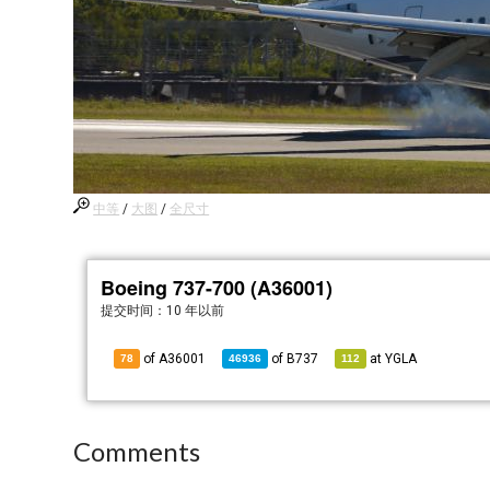
中等
/
大图
/
全尺寸
Boeing 737-700 (A36001)
提交时间：
10 年以前
of A36001
of
B737
at
YGLA
78
46936
112
Comments