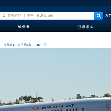
忘
ADS-B
航班跟踪
1
投票數 (
4.00
平均) 和
1,945
浏览