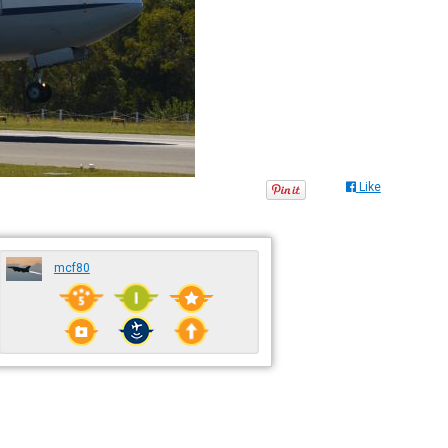
Like
mcf80