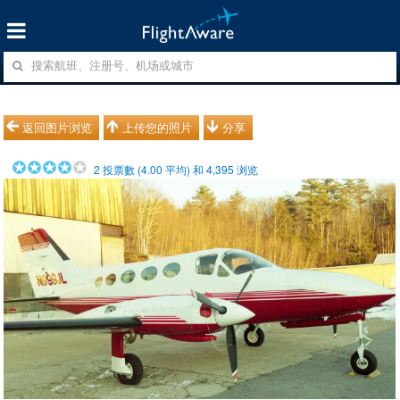
返回图片浏览
上传您的照片
分享
2
投票數 (
4.00
平均) 和
4,395
浏览