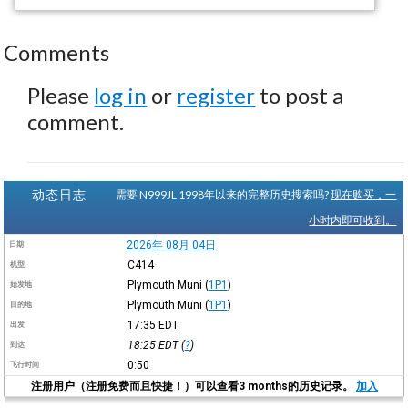
Comments
Please
log in
or
register
to post a
comment.
动态日志
需要 N999JL 1998年以来的完整历史搜索吗?
现在购买，一
小时内即可收到。
2026年 08月 04日
日期
C414
机型
Plymouth Muni
(
1P1
)
始发地
Plymouth Muni
(
1P1
)
目的地
17:35
EDT
出发
18:25
EDT
(
?
)
到达
0:50
飞行时间
注册用户（注册免费而且快捷！）可以查看3 months的历史记录。
加入