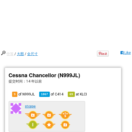
Like
中等
/
大图
/
全尺寸
Cessna Chancellor (N999JL)
提交时间：
14 年以前
of N999JL
of
C414
at
KLCI
9
1867
69
stoppe