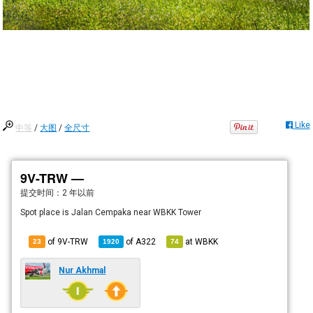
Like
中等
/
大图
/
全尺寸
9V-TRW —
提交时间：
2 年以前
Spot place is Jalan Cempaka near WBKK Tower
of 9V-TRW
of
A322
at
WBKK
23
1920
74
Nur Akhmal