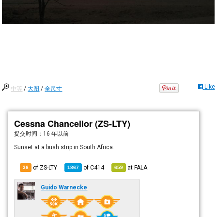
Like
中等
/
大图
/
全尺寸
Cessna Chancellor (ZS-LTY)
提交时间：
16 年以前
Sunset at a bush strip in South Africa.
of ZS-LTY
of
C414
at
FALA
36
1867
659
Guido Warnecke