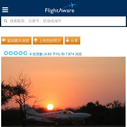
返回图片浏览
上传您的照片
分享
6
投票數 (
4.83
平均) 和
7,874
浏览