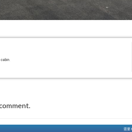
 cabin.
 comment.
需要 