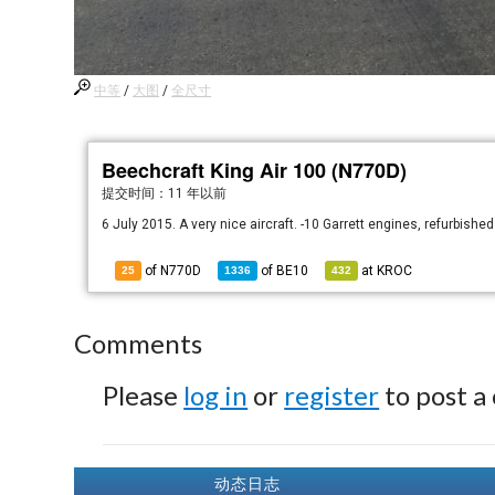
中等
/
大图
/
全尺寸
Beechcraft King Air 100 (N770D)
提交时间：
11 年以前
6 July 2015. A very nice aircraft. -10 Garrett engines, refurbished
of N770D
of
BE10
at
KROC
25
1336
432
Comments
Please
log in
or
register
to post a
动态日志