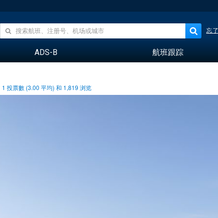
忘
ADS-B
航班跟踪
1
投票數 (
3.00
平均) 和
1,819
浏览