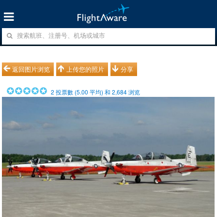
返回图片浏览
上传您的照片
分享
2
投票數 (
5.00
平均) 和
2,684
浏览