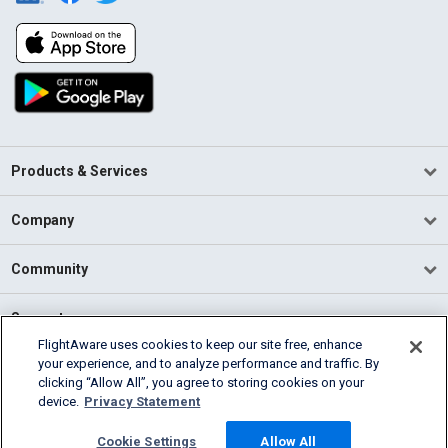
Products & Services
Company
Community
Support
FlightAware uses cookies to keep our site free, enhance
your experience, and to analyze performance and traffic. By
English (USA)
clicking “Allow All”, you agree to storing cookies on your
2026 FlightAware
device.
Privacy Statement
Terms of Use
Privacy
Cookie Settings
Cookie Settings
Allow All