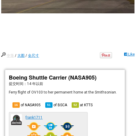
Like
中等
/
大图
/
全尺寸
Boeing Shuttle Carrier (NASA905)
提交时间：
14 年以前
Ferry flight of OV103 to her permanent home at the Smithsonian.
of NASA905
of
BSCA
at
KTTS
16
51
52
frank1711