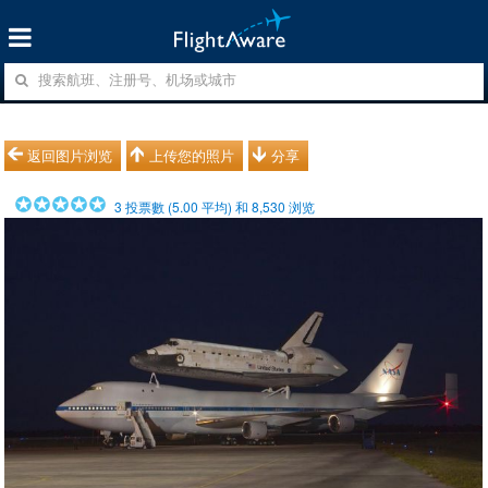
返回图片浏览
上传您的照片
分享
3
投票數 (
5.00
平均) 和
8,530
浏览