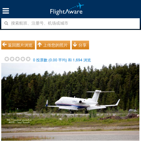
返回图片浏览
上传您的照片
分享
0
投票數 (
0.00
平均) 和
1,694
浏览