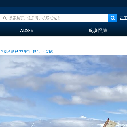
忘
ADS-B
航班跟踪
3
投票數 (
4.33
平均) 和
1,063
浏览