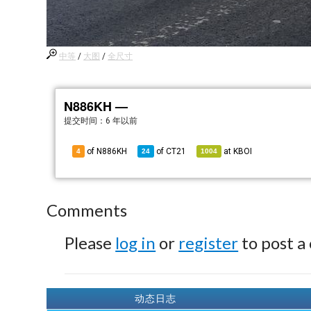
中等
/
大图
/
全尺寸
N886KH —
提交时间：
6 年以前
of N886KH
of
CT21
at
KBOI
4
24
1004
Comments
Please
log in
or
register
to post a
动态日志