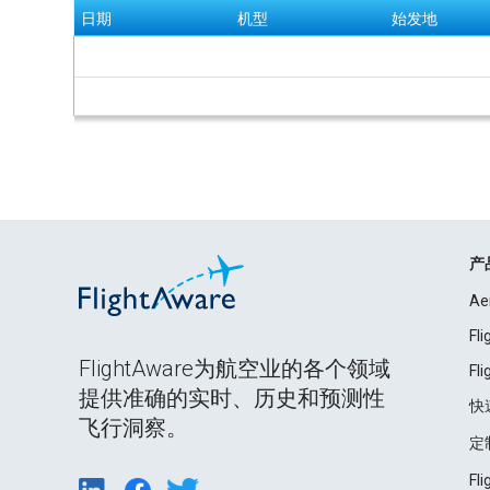
日期
机型
始发地
产
Ae
Fl
FlightAware为航空业的各个领域
Fl
提供准确的实时、历史和预测性
快
飞行洞察。
定
Fl