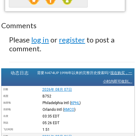
Comments
Please
log in
or
register
to post a
comment.
动态日志
需要 N474UP 1998年以来的完整历史搜索吗?
现在购买，一
小时内即可收到。
2026年 08月 07日
日期
B752
机型
Philadelphia Intl
(
KPHL
)
始发地
Orlando Intl
(
KMCO
)
目的地
03:35
EDT
出发
05:26
EDT
到达
1:51
飞行时间