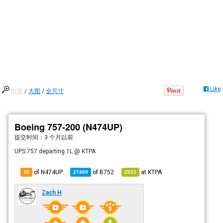
Like
中等
/
大图
/
全尺寸
Boeing 757-200 (N474UP)
提交时间：
3 个月以前
UPS 757 departing 1L @ KTPA
of N474UP
of
B752
at
KTPA
19
27489
2522
Zach H