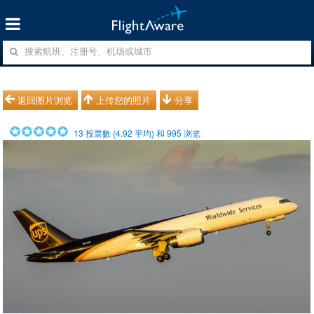
返回图片浏览
上传您的照片
分享
13
投票數 (
4.92
平均) 和
995
浏览