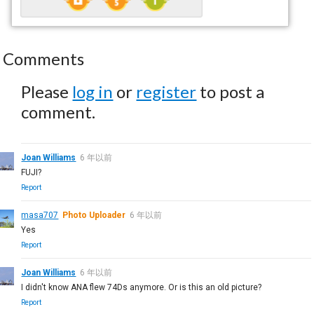
Comments
Please
log in
or
register
to post a
comment.
Joan Williams
6 年以前
FUJI?
Report
masa707
Photo Uploader
6 年以前
Yes
Report
Joan Williams
6 年以前
I didn't know ANA flew 74Ds anymore. Or is this an old picture?
Report