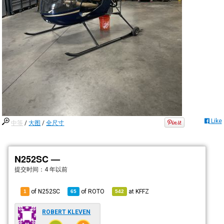
Like
中等
/
大图
/
全尺寸
N252SC —
提交时间：
4 年以前
of N252SC
of
ROTO
at
KFFZ
1
65
542
ROBERT KLEVEN