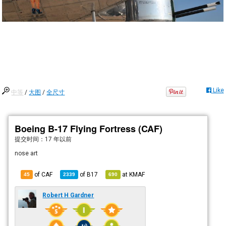
Like
中等
/
大图
/
全尺寸
Boeing B-17 Flying Fortress (CAF)
提交时间：
17 年以前
nose art
of CAF
of
B17
at
KMAF
45
2339
690
Robert H Gardner