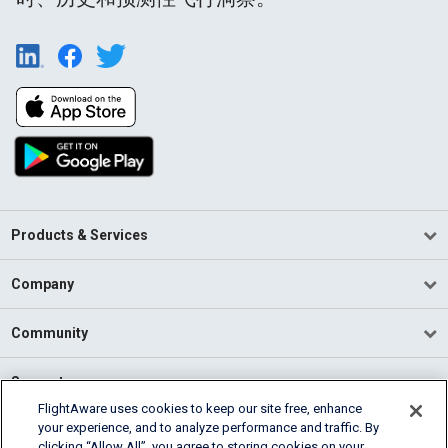
Products & Services
Company
Community
Support
FlightAware uses cookies to keep our site free, enhance
your experience, and to analyze performance and traffic. By
English (USA)
clicking “Allow All”, you agree to storing cookies on your