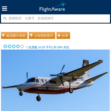
返回图片浏览
上传您的照片
分享
1
投票數 (
4.00
平均) 和
594
浏览