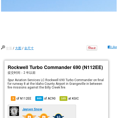
Like
中等
/
大图
/
全尺寸
Rockwell Turbo Commander 690 (N112EE)
提交时间：
2 年以前
Spur Aviation Services LC Rockwell 690 Turbo Commander on final
for runway 8 at the Idaho County Airport in Grangeville in between
fire missions against the Billy Creek fire.
of N112EE
of
AC90
at
KGIC
3
889
105
Jaysen Snow