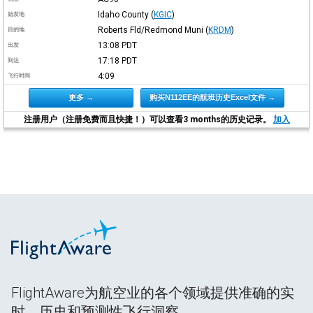
Idaho County
(
KGIC
)
始发地
Roberts Fld/Redmond Muni
(
KRDM
)
目的地
13:08
PDT
出发
17:18
PDT
到达
4:09
飞行时间
更多 →
购买N112EE的航班历史Excel文件 →
注册用户（注册免费而且快捷！）可以查看3 months的历史记录。
加入
FlightAware为航空业的各个领域提供准确的实
时、历史和预测性飞行洞察。