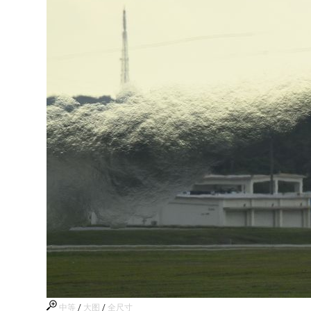
中等
/
大图
/
全尺寸