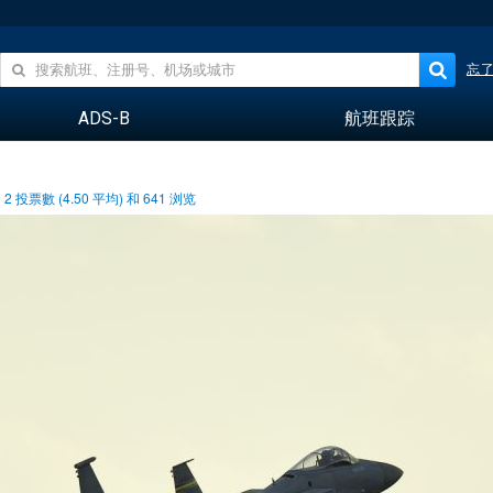
忘
ADS-B
航班跟踪
2
投票數 (
4.50
平均) 和
641
浏览