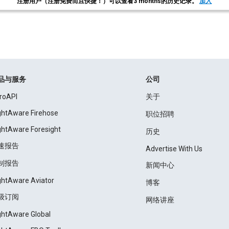
注册用户（注册免费而且快捷！）可以查看3 months的历史记录。
加入
品与服务
公司
roAPI
关于
ightAware Firehose
职位招聘
ightAware Foresight
历史
速报告
Advertise With Us
制报告
新闻中心
ightAware Aviator
博客
级订阅
网络讲座
ightAware Global