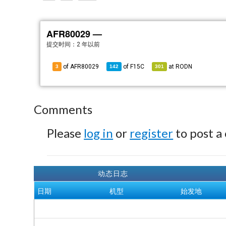
AFR80029 —
提交时间：
2 年以前
of AFR80029
of
F15C
at
RODN
3
142
301
Comments
Please
log in
or
register
to post a
动态日志
日期
机型
始发地