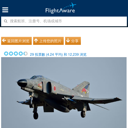
返回图片浏览
上传您的照片
分享
29
投票數 (
4.24
平均) 和
12,239
浏览