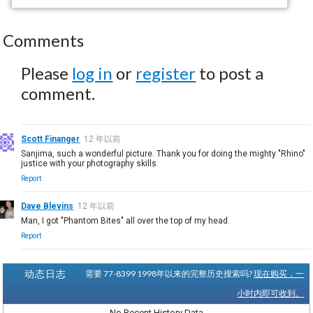
Comments
Please
log in
or
register
to post a
comment.
Scott Finanger
12 年以前
Sanjima, such a wonderful picture. Thank you for doing the mighty "Rhino"
justice with your photography skills.
Report
Dave Blevins
12 年以前
Man, I got "Phantom Bites" all over the top of my head.
Report
动态日志
需要 77-8399 1998年以来的完整历史搜索吗?
现在购买，一
小时内即可收到。
No Recent History Data