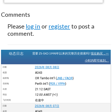
Comments
Please
log in
or
register
to post a
comment.
动态日志
需要 ZS-SXD 1998年以来的完整历史搜索吗?
现在购买，一
小时内即可收到。
2026年 08月 08日
日期
A343
机型
OR Tambo Int'l
(
JNB / FAOR
)
始发地
Perth Int'l
(
PER / YPPH
)
目的地
21:12
SAST
出发
12:00
AWST
(+1)
到达
在途中
飞行时间
2026年 08月 07日
日期
A343
机型