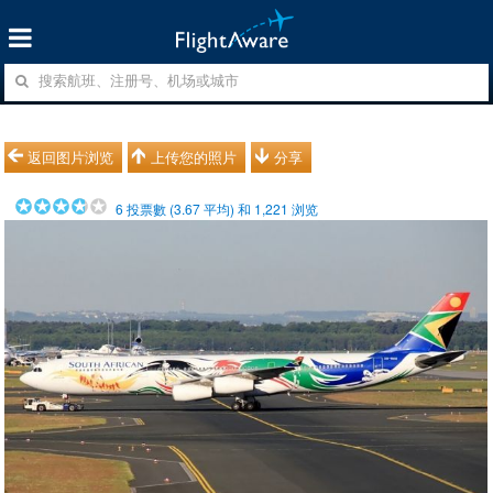
返回图片浏览
上传您的照片
分享
6
投票數 (
3.67
平均) 和
1,221
浏览