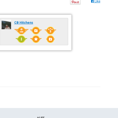
Like
CB Hitchens