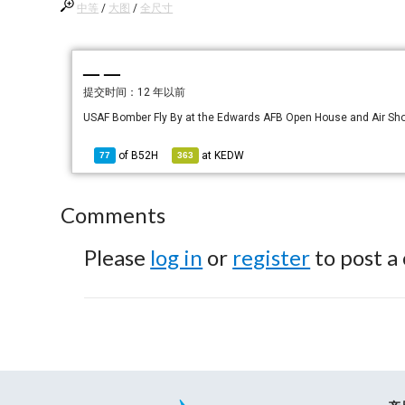
中等
/
大图
/
全尺寸
— —
提交时间：
12 年以前
USAF Bomber Fly By at the Edwards AFB Open House and Air Sh
of
B52H
at
KEDW
77
363
Comments
Please
log in
or
register
to post a