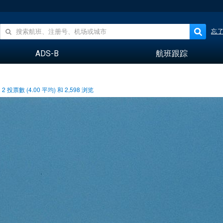
忘
ADS-B
航班跟踪
2
投票數 (
4.00
平均) 和
2,598
浏览