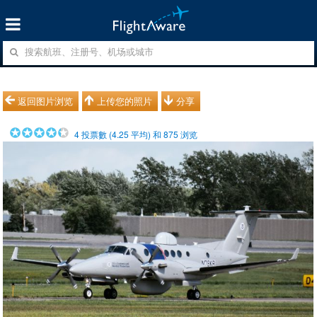
返回图片浏览
上传您的照片
分享
4
投票數 (
4.25
平均) 和
875
浏览