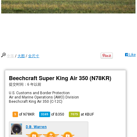
Like
中等
/
大图
/
全尺寸
Beechcraft Super King Air 350 (N78KR)
提交时间：
6 年以前
U.S. Customs and Border Protection
Air and Marine Operations (AMO) Division
Beechcraft King Air 350 (C-12C)
of N78KR
of
B350
at
KBUF
5
3165
7075
D.B. Warren