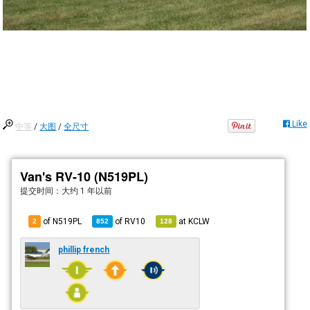
Like
中等
/
大图
/
全尺寸
Van's RV-10 (N519PL)
提交时间：
大约 1 年以前
of N519PL
of
RV10
at
KCLW
2
852
128
phillip french