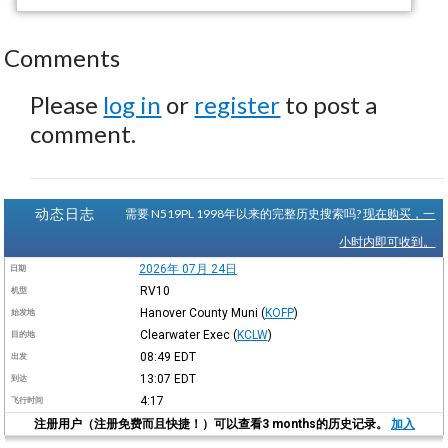
Comments
Please
log in
or
register
to post a
comment.
动态日志
需要 N519PL 1998年以来的完整历史搜索吗?
现在购买，一
小时内即可收到。
2026年 07月 24日
日期
RV10
机型
Hanover County Muni
(
KOFP
)
始发地
Clearwater Exec
(
KCLW
)
目的地
08:49
EDT
出发
13:07
EDT
到达
4:17
飞行时间
注册用户（注册免费而且快捷！）可以查看3 months的历史记录。
加入