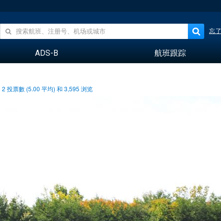
忘
ADS-B
航班跟踪
2
投票數 (
5.00
平均) 和
3,595
浏览