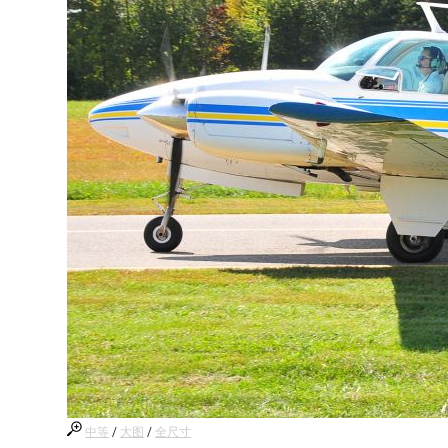
中等
/
大图
/
全尺寸