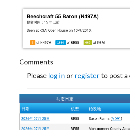
Beechcraft 55 Baron (N497A)
提交时间：
15 年以前
Seen at KGAI Open House on 10/9/2010.
of N497A
of
BE55
at
KGAI
3
1960
665
Comments
Please
log in
or
register
to post a
动态日志
日期
机型
始发地
2026年 07月 25日
BE55
Saxon Farms
(
MD91
)
2026年 07月 25日
BE55
Montgomery County Airpa