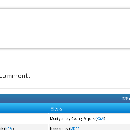
 comment.
需要 
目的地
Montgomery County Airpark
(
KGAI
)
rk
(
KGAI
)
Kennersley
(
MD23
)