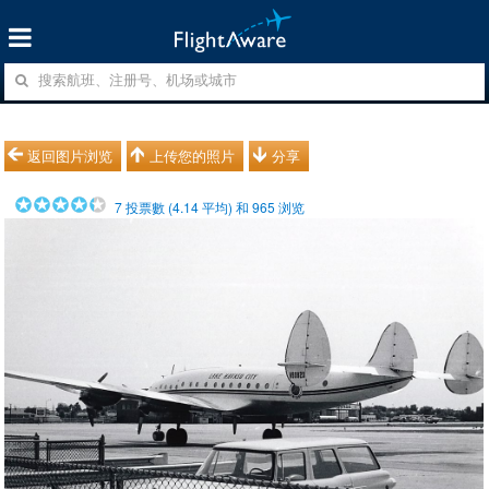
返回图片浏览
上传您的照片
分享
7
投票數 (
4.14
平均) 和
965
浏览