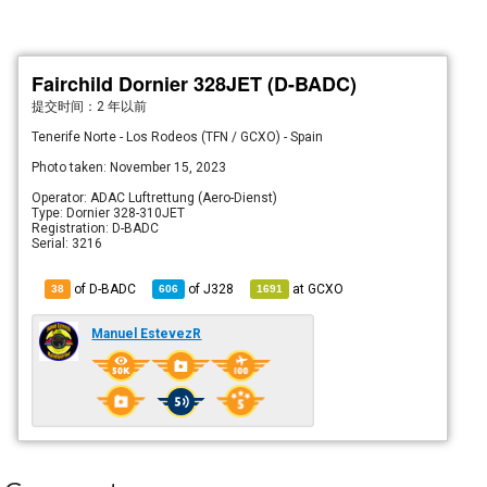
Fairchild Dornier 328JET (D-BADC)
提交时间：
2 年以前
Tenerife Norte - Los Rodeos (TFN / GCXO) - Spain
Photo taken: November 15, 2023
Operator: ADAC Luftrettung (Aero-Dienst)
Type: Dornier 328-310JET
Registration: D-BADC
Serial: 3216
of D-BADC
of
J328
at
GCXO
38
606
1691
Manuel EstevezR