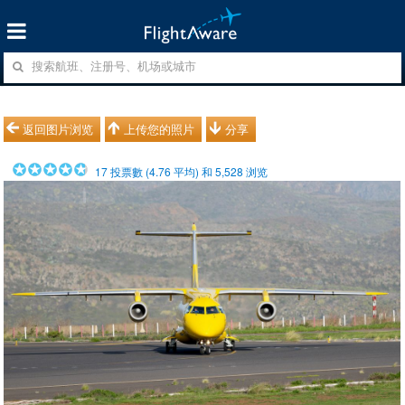
返回图片浏览
上传您的照片
分享
17
投票數 (
4.76
平均) 和
5,528
浏览