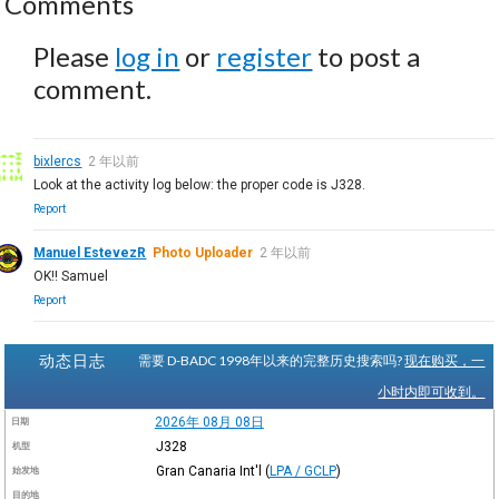
Comments
Please
log in
or
register
to post a
comment.
bixlercs
2 年以前
Look at the activity log below: the proper code is J328.
Report
Manuel EstevezR
Photo Uploader
2 年以前
OK!! Samuel
Report
动态日志
需要 D-BADC 1998年以来的完整历史搜索吗?
现在购买，一
小时内即可收到。
2026年 08月 08日
日期
J328
机型
Gran Canaria Int'l
(
LPA / GCLP
)
始发地
目的地