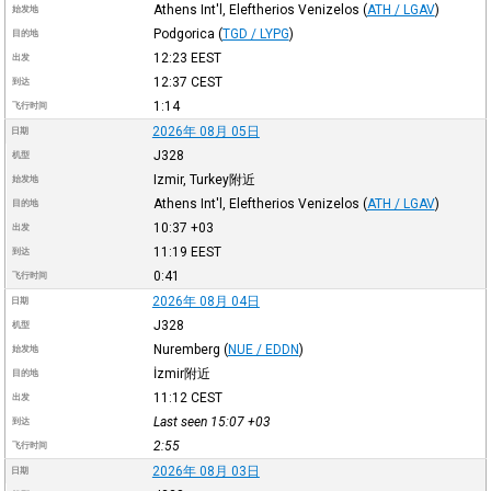
Athens Int'l, Eleftherios Venizelos
(
ATH / LGAV
)
始发地
Podgorica
(
TGD / LYPG
)
目的地
12:23
EEST
出发
12:37
CEST
到达
1:14
飞行时间
2026年 08月 05日
日期
J328
机型
Izmir, Turkey附近
始发地
Athens Int'l, Eleftherios Venizelos
(
ATH / LGAV
)
目的地
10:37
+03
出发
11:19
EEST
到达
0:41
飞行时间
2026年 08月 04日
日期
J328
机型
Nuremberg
(
NUE / EDDN
)
始发地
İzmir附近
目的地
11:12
CEST
出发
Last seen 15:07
+03
到达
2:55
飞行时间
2026年 08月 03日
日期