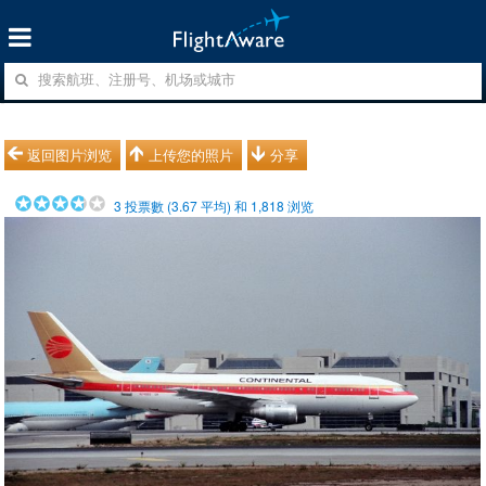
返回图片浏览
上传您的照片
分享
3
投票數 (
3.67
平均) 和
1,818
浏览