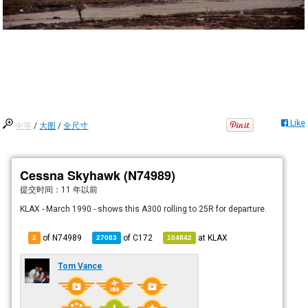
Like
中等
/
大图
/
全尺寸
Cessna Skyhawk (N74989)
提交时间：
11 年以前
KLAX - March 1990 - shows this A300 rolling to 25R for departure.
of N74989
of
C172
at
KLAX
2
27083
104842
Tom Vance