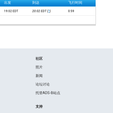
出发
到达
飞行时间
19:02
EDT
20:02
EDT
(
?
)
0:59
社区
照片
新闻
论坛讨论
托管ADS-B站点
支持