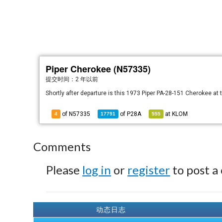
Piper Cherokee (N57335)
提交时间：
2 年以前
Shortly after departure is this 1973 Piper PA-28-151 Cherokee a
of N57335
of
P28A
at
KLOM
4
17791
555
Comments
Please
log in
or
register
to post a
动态日志