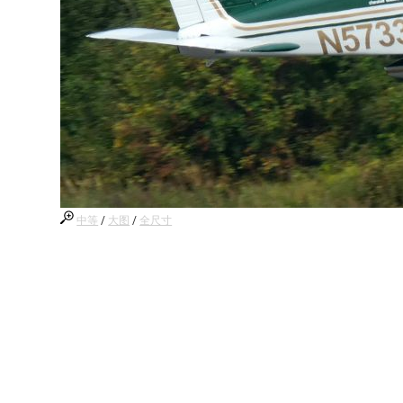
中等
/
大图
/
全尺寸