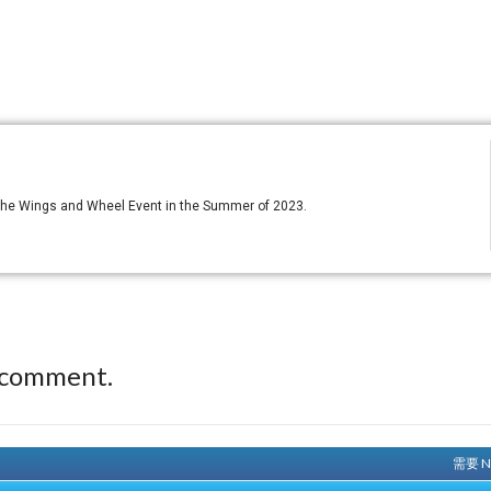
t the Wings and Wheel Event in the Summer of 2023.
 comment.
需要 