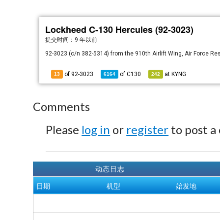
Lockheed C-130 Hercules (92-3023)
提交时间：
9 年以前
92-3023 (c/n 382-5314) from the 910th Airlift Wing, Air Force
of 92-3023
of
C130
at
KYNG
13
6164
242
Comments
Please
log in
or
register
to post a
动态日志
日期
机型
始发地