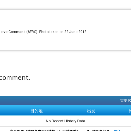
 Reserve Command (AFRC). Photo taken on 22 June 2013.
 comment.
需要 9
目的地
出发
No Recent History Data