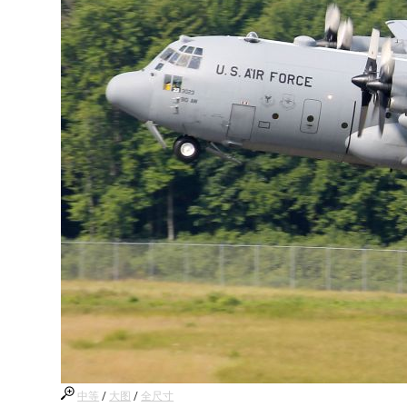
中等
/
大图
/
全尺寸