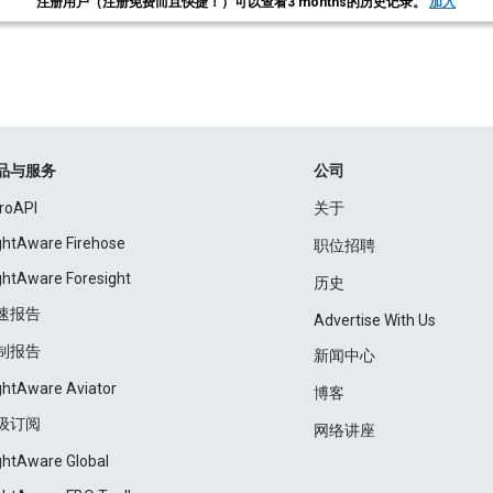
注册用户（注册免费而且快捷！）可以查看3 months的历史记录。
加入
品与服务
公司
roAPI
关于
ightAware Firehose
职位招聘
ightAware Foresight
历史
速报告
Advertise With Us
制报告
新闻中心
ightAware Aviator
博客
级订阅
网络讲座
ightAware Global