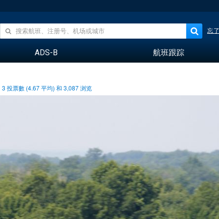
忘
ADS-B
航班跟踪
3
投票數 (
4.67
平均) 和
3,087
浏览