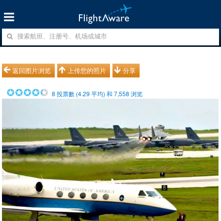
返回图片浏览
上传您的照片
分享
8
投票數 (
4.29
平均) 和
7,558
浏览