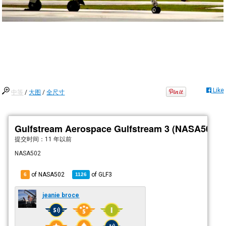
Like
中等
/
大图
/
全尺寸
Gulfstream Aerospace Gulfstream 3 (NASA502)
提交时间：
11 年以前
NASA502
of NASA502
of
GLF3
6
1126
jeanie broce