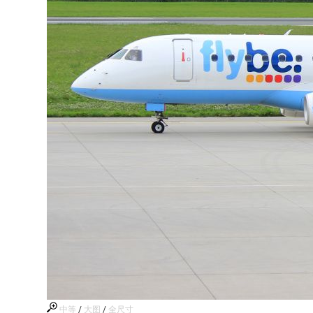
中等
/
大图
/
全尺寸