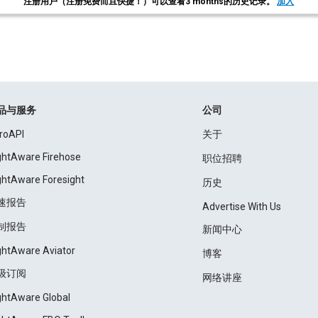
注册用户（注册免费而且快捷！）可以查看3 months的历史记录。
加入
品与服务
公司
roAPI
关于
ightAware Firehose
职位招聘
ightAware Foresight
历史
速报告
Advertise With Us
制报告
新闻中心
ightAware Aviator
博客
级订阅
网络讲座
ightAware Global