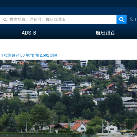
忘
ADS-B
航班跟踪
1
投票數 (
4.00
平均) 和
2,692
浏览