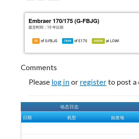
Embraer 170/175 (G-FBJG)
提交时间：
10 年以前
of G-FBJG
of
E170
at
LOWI
35
7849
20696
Comments
Please
log in
or
register
to post a
动态日志
日期
机型
始发地