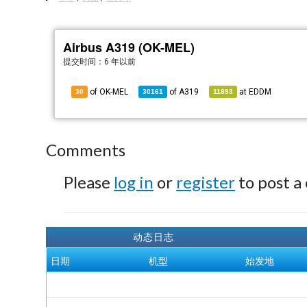
Airbus A319 (OK-MEL)
提交时间：
6 年以前
of OK-MEL
of
A319
at
EDDM
30
30161
11893
Comments
Please
log in
or
register
to post a
动态日志
日期
机型
始发地