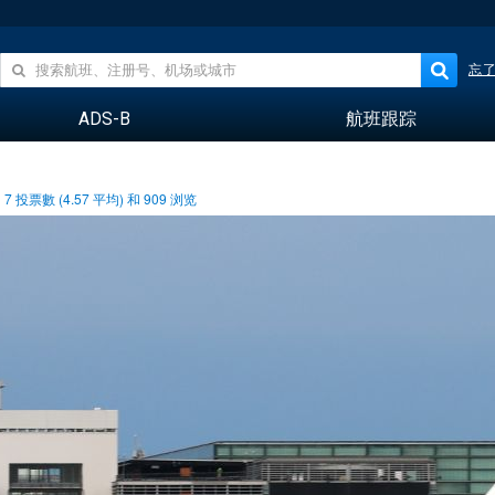
忘
ADS-B
航班跟踪
7
投票數 (
4.57
平均) 和
909
浏览