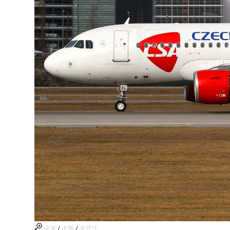
中等
/
大图
/
全尺寸