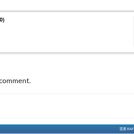
0)
 comment.
需要 BA