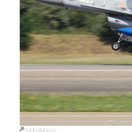
中等
/
大图
/
全尺寸