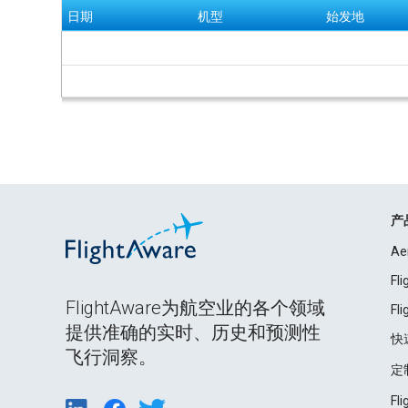
日期
机型
始发地
产
Ae
Fl
FlightAware为航空业的各个领域
Fl
提供准确的实时、历史和预测性
快
飞行洞察。
定
Fl