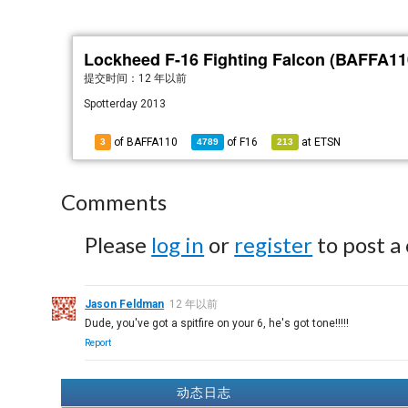
Lockheed F-16 Fighting Falcon (BAFFA11
提交时间：
12 年以前
Spotterday 2013
of BAFFA110
of
F16
at
ETSN
3
4789
213
Comments
Please
log in
or
register
to post a
Jason Feldman
12 年以前
Dude, you've got a spitfire on your 6, he's got tone!!!!!
Report
动态日志