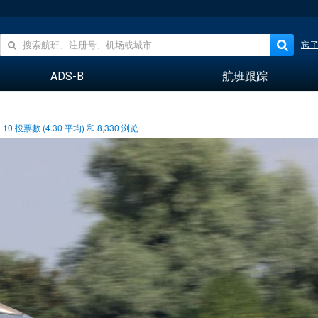
忘
ADS-B
航班跟踪
10
投票數 (
4.30
平均) 和
8,330
浏览