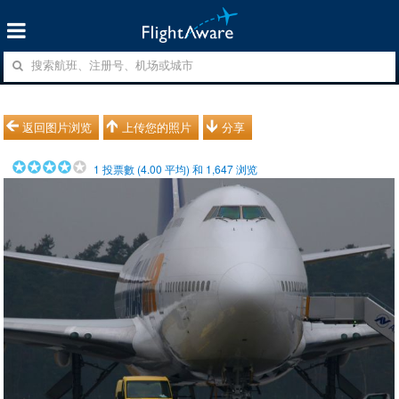
返回图片浏览
上传您的照片
分享
1
投票數 (
4.00
平均) 和
1,647
浏览