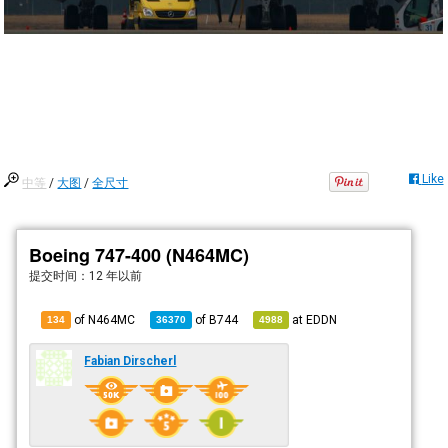
Like
中等
/
大图
/
全尺寸
Boeing 747-400 (N464MC)
提交时间：
12 年以前
of N464MC
of
B744
at
EDDN
134
36370
4988
Fabian Dirscherl