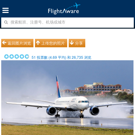
返回图片浏览
上传您的照片
分享
51
投票數 (
4.69
平均) 和
26,735
浏览