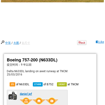
Like
中等
/
大图
/
全尺寸
Boeing 757-200 (N633DL)
提交时间：
9 年以前
Delta N633DL landing on awet runway at TNCM.
25/03/2016
of N633DL
of
B752
at
TNCM
25
27488
19367
daniel jef