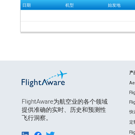
日期
机型
始发地
产
Ae
Fl
FlightAware为航空业的各个领域
Fl
提供准确的实时、历史和预测性
快
飞行洞察。
定
Fl