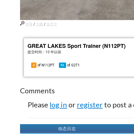
中等
/
大图
/
全尺寸
GREAT LAKES Sport Trainer (N112PT)
提交时间：
10 年以前
of N112PT
of
G2T1
4
51
Comments
Please
log in
or
register
to post a
动态日志