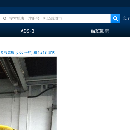
忘
ADS-B
航班跟踪
0
投票數 (
0.00
平均) 和
1,318
浏览